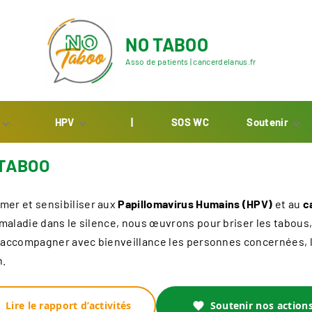
NO TABOO
Asso de patients | cancerdelanus.fr
HPV
|
SOS WC
Soutenir
n de
Les Papillomavirus
Adhésion
 TABOO
Questions
Faire un don
ie
Réponses
Partenariat et
mer et sensibiliser aux
Papillomavirus Humains (HPV)
et au
c
Documents
bénévolat
maladie dans le silence, nous œuvrons pour briser les tabous, f
e, accompagner avec bienveillance les personnes concernées, l
n.
Lire le rapport d’activités
Soutenir nos action