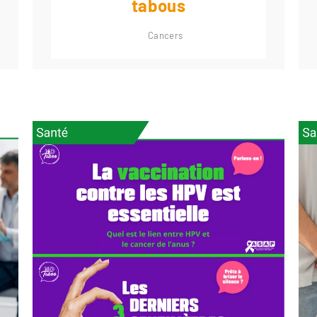
tabous
Cancers