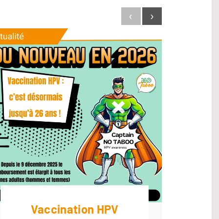
‹
›
Vaccination HPV
Ha