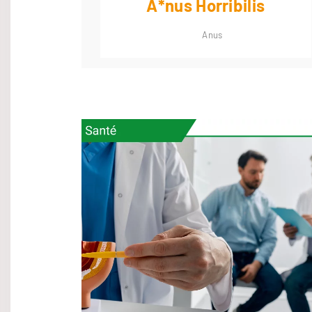
A*nus Horribilis
Anus