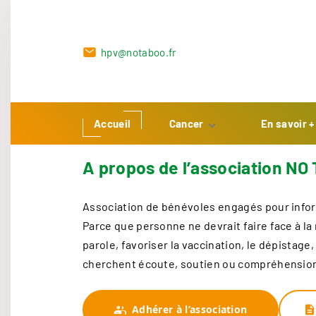
S
k
i
hpv@notaboo.fr
p
t
o
c
Accueil
Cancer
En savoir +
o
Cancer anal
Consultatio
n
A propos de l’association NO
proctologie
Les traitements
t
Radiothérap
e
Les soins de
pelvienne
Association de bénévoles engagés pour infor
support
n
Parce que personne ne devrait faire face à la 
t
parole, favoriser la vaccination, le dépistag
cherchent écoute, soutien ou compréhensio
Adhérer à l’association