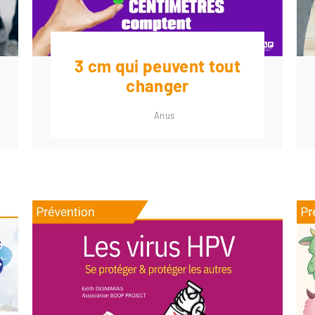
3 cm qui peuvent tout
changer
Anus