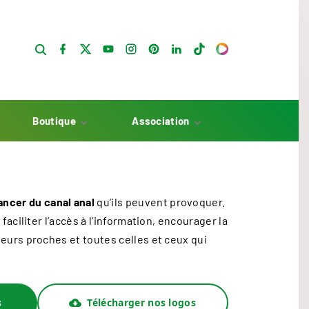
f
x
y
i
p
l
t
a
o
n
i
i
i
c
u
s
n
n
k
e
t
t
t
k
t
b
u
a
e
e
o
o
b
g
r
d
k
o
e
r
e
i
k
a
s
n
Boutique
Association
m
t
Matériel prévention
Nos missions
Articles solidaires
Nous contacter
Prendre rendez-
ancer du canal anal
qu’ils peuvent provoquer.
vous
aciliter l’accès à l’information, encourager la
eurs proches et toutes celles et ceux qui
s
Télécharger nos logos