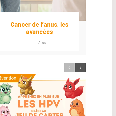
Cancer de l’anus, les
avancées
ph
Anus
‹
›