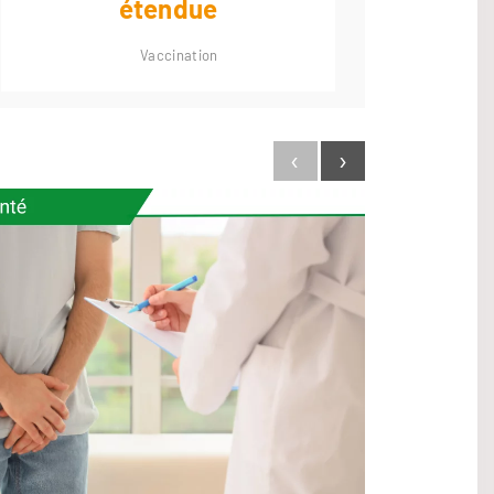
étendue
Vaccination
‹
›