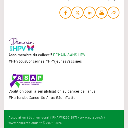
Asso membre du collectif
DEMAIN SANS HPV
#HPVtousConcernés #HPVjeunesVaccinés
Coalition pour la sensibilisation au cancer de l'anus
#ParlonsDuCancerDelAnus #3cmMatter
Association à but non lucratif RNA W922019877 - www.notaboo.fr /
www.cancerdelanus.fr © 2022-
2026