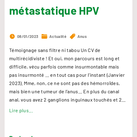
a
métastatique HPV
v
a
c
c
08/01/2023
Actualité
Anus
i
Témoignage sans filtre ni tabou Un CV de
n
multirécidiviste ! Et oui, mon parcours est long et
a
difficile, vécu parfois comme insurmontable mais
t
pas insurmonté … en tout cas pour l’instant (Janvier
i
2023). Mme, non, ce ne sont pas des hémorroïdes,
o
mais bien une tumeur de l’anus… En plus du canal
n
anal, vous avez 2 ganglions inguinaux touchés et 2
…
"
"
Lire plus...
C
a
n