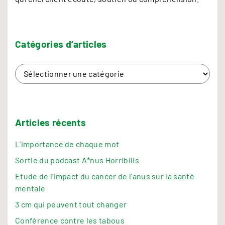
q
u
e
H
Catégories
d’articles
P
C
V
a
"
t
é
g
Articles récents
o
L’importance de chaque mot
r
i
Sortie du podcast A*nus Horribilis
e
Etude de l’impact du cancer de l’anus sur la santé
s
mentale
d
3 cm qui peuvent tout changer
’
a
Conférence contre les tabous