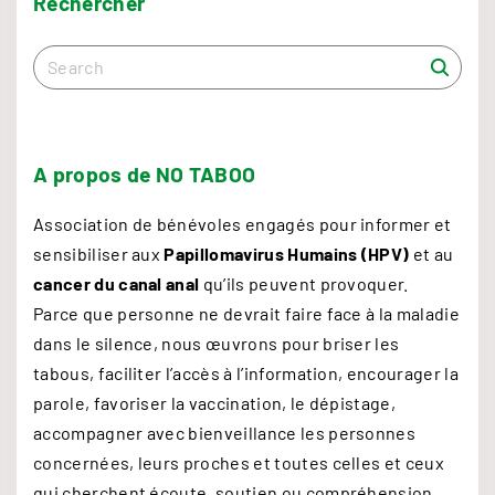
Rechercher
c
e
S
r
e
a
a
n
r
c
a
A
propos
de
NO
TABOO
h
l
f
Association de bénévoles engagés pour informer et
m
o
sensibiliser aux
Papillomavirus Humains (HPV)
et au
é
r
cancer du canal anal
qu’ils peuvent provoquer.
t
:
Parce que personne ne devrait faire face à la maladie
a
dans le silence, nous œuvrons pour briser les
s
tabous, faciliter l’accès à l’information, encourager la
t
parole, favoriser la vaccination, le dépistage,
a
accompagner avec bienveillance les personnes
t
concernées, leurs proches et toutes celles et ceux
i
qui cherchent écoute, soutien ou compréhension.