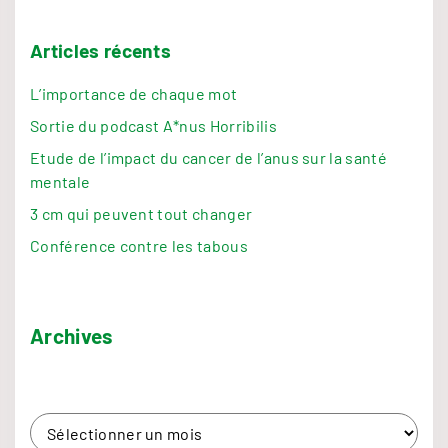
i
é
g
Articles récents
c
o
L’importance de chaque mot
r
a
i
Sortie du podcast A*nus Horribilis
t
e
Etude de l’impact du cancer de l’anus sur la santé
s
mentale
i
d
3 cm qui peuvent tout changer
’
o
a
Conférence contre les tabous
r
n
t
i
Archives
s
c
l
e
s
A