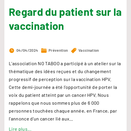
e
Regard du patient sur la
s
t
vaccination
e
s
s
e
04/04/2024
Prévention
Vaccination
n
L’association NO TABOO a participé à un atelier sur la
t
thématique des idées reçues et du changement
i
progressif de perception sur la vaccination HPV.
e
Cette demi-journée a été l’opportunité de porter la
l
voix du patient atteint par un cancer HPV. Nous
"
rappelons que nous sommes plus de 6 000
personnes touchées chaque année, en France, par
l’annonce d’un cancer lié aux
…
"
Lire plus...