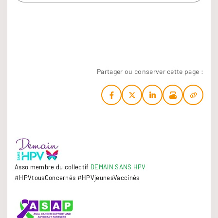
r
c
h
i
v
e
Partager ou conserver cette page :
s
Asso membre du collectif
DEMAIN SANS HPV
#HPVtousConcernés #HPVjeunesVaccinés