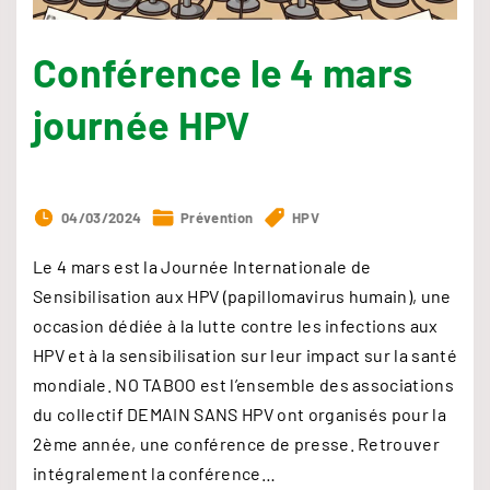
u
r
Conférence le 4 mars
l
a
journée HPV
v
a
c
c
04/03/2024
Prévention
HPV
i
Le 4 mars est la Journée Internationale de
n
Sensibilisation aux HPV (papillomavirus humain), une
a
occasion dédiée à la lutte contre les infections aux
t
HPV et à la sensibilisation sur leur impact sur la santé
i
mondiale. NO TABOO est l’ensemble des associations
o
du collectif DEMAIN SANS HPV ont organisés pour la
n
2ème année, une conférence de presse. Retrouver
"
intégralement la conférence
…