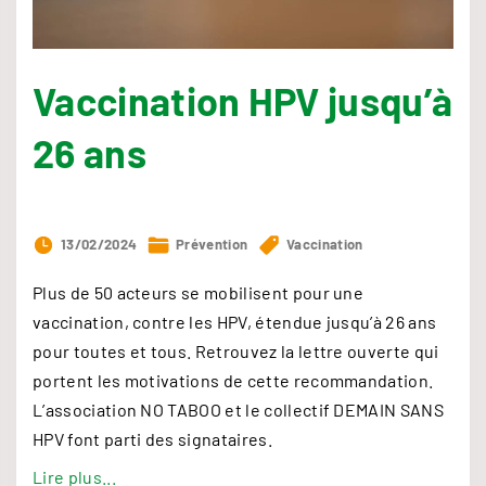
r
s
j
Vaccination HPV jusqu’à
o
u
26 ans
r
n
é
e
13/02/2024
Prévention
Vaccination
H
Plus de 50 acteurs se mobilisent pour une
P
vaccination, contre les HPV, étendue jusqu’à 26 ans
V
pour toutes et tous. Retrouvez la lettre ouverte qui
"
portent les motivations de cette recommandation.
L’association NO TABOO et le collectif DEMAIN SANS
HPV font parti des signataires.
"
Lire plus...