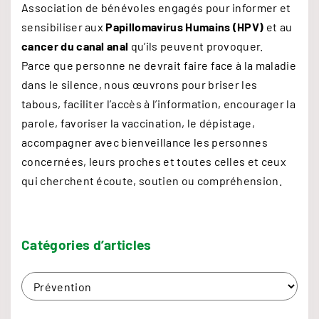
s
g
f
Association de bénévoles engagés pour informer et
o
q
o
sensibiliser aux
Papillomavirus Humains (HPV)
et au
p
e
u
r
cancer du canal anal
qu’ils peuvent provoquer.
n
’
:
Parce que personne ne devrait faire face à la maladie
a
à
d
dans le silence, nous œuvrons pour briser les
2
tabous, faciliter l’accès à l’information, encourager la
g
e
6
parole, favoriser la vaccination, le dépistage,
a
e
accompagner avec bienveillance les personnes
s
n
concernées, leurs proches et toutes celles et ceux
s
qui cherchent écoute, soutien ou compréhension.
p
"
u
Catégories
d’articles
b
C
l
a
t