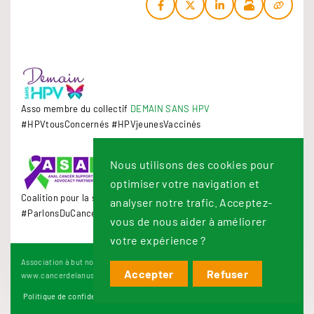
Asso membre du collectif
DEMAIN SANS HPV
#HPVtousConcernés #HPVjeunesVaccinés
Nous utilisons des cookies pour
optimiser votre navigation et
Coalition pour la sensibilisation au cancer de l'anus
analyser notre trafic. Acceptez-
#ParlonsDuCancerDelAnus #3cmMatter
vous de nous aider à améliorer
votre expérience ?
Association à but non lucratif RNA W922019877 - www.notaboo.fr /
Accepter
Refuser
www.cancerdelanus.fr © 2022-
2026
Politique de confidentialité