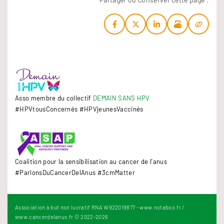
Asso membre du collectif
DEMAIN SANS HPV
#HPVtousConcernés #HPVjeunesVaccinés
Coalition pour la sensibilisation au cancer de l'anus
#ParlonsDuCancerDelAnus #3cmMatter
Association à but non lucratif RNA W922019877 - www.notaboo.fr /
www.cancerdelanus.fr © 2022-
2026