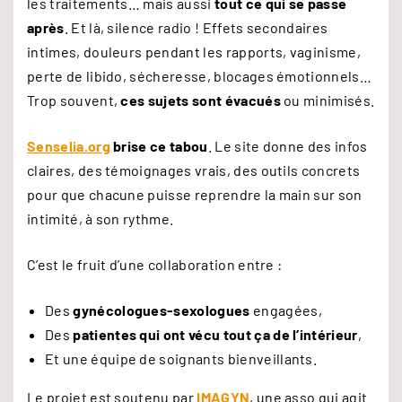
les traitements… mais aussi
tout ce qui se passe
après
. Et là, silence radio ! Effets secondaires
intimes, douleurs pendant les rapports, vaginisme,
perte de libido, sécheresse, blocages émotionnels…
Trop souvent,
ces sujets sont évacués
ou minimisés.
Senselia.org
brise ce tabou
. Le site donne des infos
claires, des témoignages vrais, des outils concrets
pour que chacune puisse reprendre la main sur son
intimité, à son rythme.
C’est le fruit d’une collaboration entre :
Des
gynécologues-sexologues
engagées,
Des
patientes qui ont vécu tout ça de l’intérieur
,
Et une équipe de soignants bienveillants.
Le projet est soutenu par
IMAGYN
, une asso qui agit